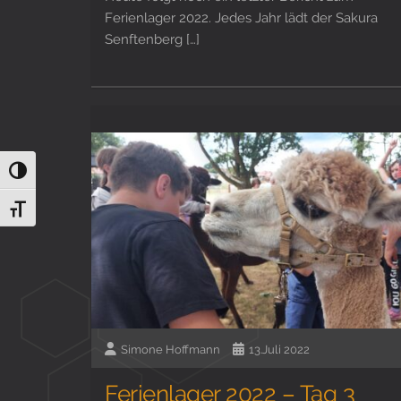
Ferienlager 2022. Jedes Jahr lädt der Sakura
Senftenberg […]
Umschalten auf hohe Kontraste
Schrift vergrößern
Simone Hoffmann
13.Juli 2022
Ferienlager 2022 – Tag 3