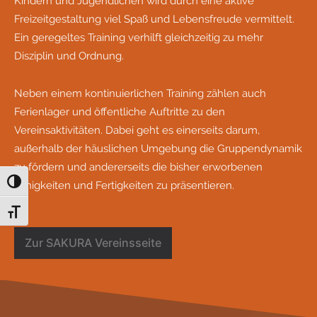
Kindern und Jugendlichen wird durch eine aktive
Freizeitgestaltung viel Spaß und Lebensfreude vermittelt.
Ein geregeltes Training verhilft gleichzeitig zu mehr
Disziplin und Ordnung.
Neben einem kontinuierlichen Training zählen auch
Ferienlager und öffentliche Auftritte zu den
Vereinsaktivitäten. Dabei geht es einerseits darum,
außerhalb der häuslichen Umgebung die Gruppendynamik
zu fördern und andererseits die bisher erworbenen
Fähigkeiten und Fertigkeiten zu präsentieren.
Umschalten auf hohe Kontraste
Schrift vergrößern
Zur SAKURA Vereinsseite