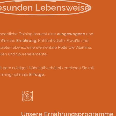
esunden Lebensweise
sportliche Training braucht eine
ausgewogene
und
offreiche
Ernährung
. Kohlenhydrate, Eiweiße und
spielen ebenso eine elementare Rolle wie Vitamine,
alien und Spurenelemente.
t dem richtigen Nährstoffverhältnis erreichen Sie mit
raining optimale
Erfolge
.
Unsere Ernährungsprogramme