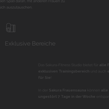
en Spaß daran, mit anderen Frauen zu
 sich auszutauschen.
Exklusive Bereiche
Das Sakura-Fitness Studio bietet für
alle 
exklusiven Trainingsbereich
und auch
für Sie
!
In der
Sakura Frauensauna
können
alle
ungestört 7 Tage in der Woche
entspa