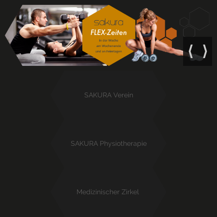
⟨
⟩
SAKURA Verein
SAKURA Physiotherapie
.
Medizinischer Zirkel ​