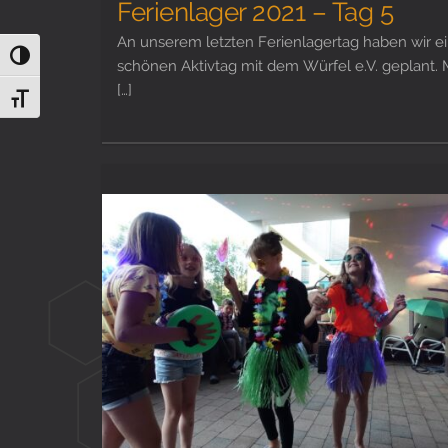
Ferienlager 2021 – Tag 5
An unserem letzten Ferienlagertag haben wir e
Umschalten auf hohe Kontraste
schönen Aktivtag mit dem Würfel e.V. geplant. 
[…]
Schrift vergrößern