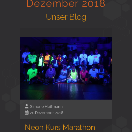
Dezember 2018
Gesund in Form
Unser Blog
Sauna- und Freizeitcenter
Aktiv für Ihre Gesundheit
Gesunde Ernährungsberatung
Simone Hoffmann
20.Dezember 2018
Neon Kurs Marathon