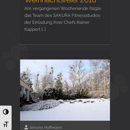
Am vergangenen Wochenende folgte
das Team des SAKURA Fitnessstudios
der Einladung Ihrer Chefs Rainer
Kappert […]
Umschalten auf hohe Kontraste
Schrift vergrößern
Simone Hoffmann