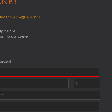
ANK!
ideos/263764987650142/
9 für Sie.
er unsere Aktion.
werden!