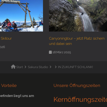
 Skitour
Canyoningtour – jetzt Platz sichern
und dabei sein
2026
18.März 2025
Start
Sakura Studio
IN ZUKUNFT SCHLANK!
 Vorteile
Unsere Öffnungszeiten
befinden liegt uns am
Kernöffnungszeit