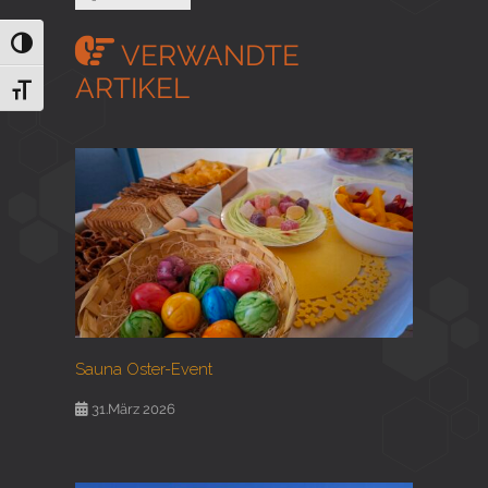
Umschalten auf hohe Kontraste
VERWANDTE
ARTIKEL
Schrift vergrößern
Sauna Oster-Event
31.März 2026