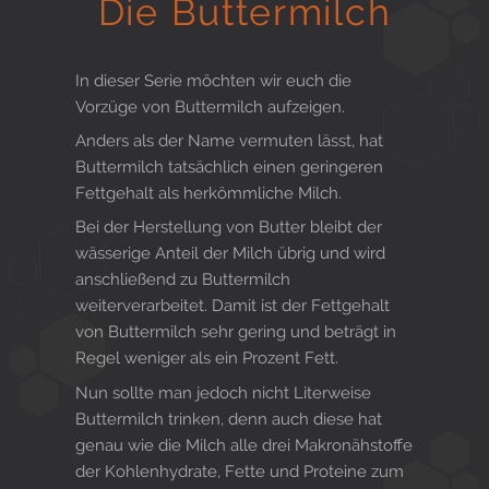
Die Buttermilch
Gesund in Form
In dieser Serie möchten wir euch die
Vorzüge von Buttermilch aufzeigen.
Sauna- und Freizeitcenter
Anders als der Name vermuten lässt, hat
Buttermilch tatsächlich einen geringeren
Fettgehalt als herkömmliche Milch.
Aktiv für Ihre Gesundheit
Bei der Herstellung von Butter bleibt der
wässerige Anteil der Milch übrig und wird
anschließend zu Buttermilch
weiterverarbeitet. Damit ist der Fettgehalt
Gesunde Ernährungsberatung
von Buttermilch sehr gering und beträgt in
Regel weniger als ein Prozent Fett.
Nun sollte man jedoch nicht Literweise
Buttermilch trinken, denn auch diese hat
genau wie die Milch alle drei Makronähstoffe
der Kohlenhydrate, Fette und Proteine zum