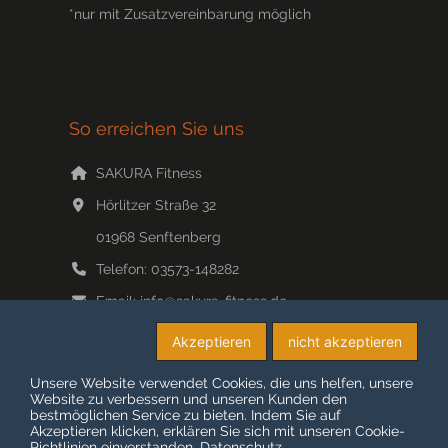
*nur mit Zusatzvereinbarung möglich
So erreichen Sie uns
SAKURA Fitness
Hörlitzer Straße 32
01968
Senftenberg
Telefon:
03573-148282
Email:
info@sakura-fitness.de
Web:
www.sakura-fitness.de/
Akzeptieren
nicht akzeptieren
Unsere Website verwendet Cookies, die uns helfen, unsere
Website zu verbessern und unseren Kunden den
bestmöglichen Service zu bieten. Indem Sie auf
© COPYRIGHT 2026 SAKURA-FITNESS
Akzeptieren klicken, erklären Sie sich mit unseren Cookie-
Richtlinien einverstanden.
Datenschutz