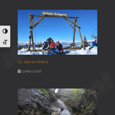
Umschalten auf hohe Kontraste
Schrift vergrößern
23. Sakura Skitour
13.März 2026