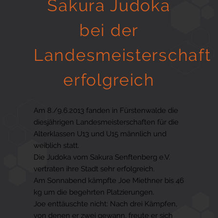
Sakura Judoka
Gesund in Form
bei der
Landesmeisterschaft
Sauna- und Freizeitcenter
erfolgreich
Aktiv für Ihre Gesundheit
Am 8./9.6.2013 fanden in Fürstenwalde die
diesjährigen Landesmeisterschaften für die
Alterklassen U13 und U15 männlich und
Gesunde Ernährungsberatung
weiblich statt.
Die Judoka vom Sakura Senftenberg e.V.
vertraten ihre Stadt sehr erfolgreich.
Am Sonnabend kämpfte Joe Miethner bis 46
kg um die begehrten Platzierungen.
Joe enttäuschte nicht: Nach drei Kämpfen,
von denen er zwei gewann, freute er sich