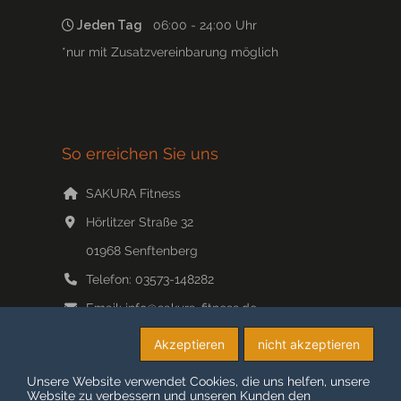
Jeden Tag
06:00 - 24:00 Uhr
*nur mit Zusatzvereinbarung möglich
So erreichen Sie uns
SAKURA Fitness
Hörlitzer Straße 32
01968
Senftenberg
Telefon:
03573-148282
Email:
info@sakura-fitness.de
Web:
www.sakura-fitness.de/
Akzeptieren
nicht akzeptieren
Unsere Website verwendet Cookies, die uns helfen, unsere
Website zu verbessern und unseren Kunden den