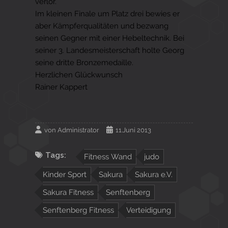
verlor.
Im kleinen Finale um Platz drei bewies er
aber Kämpferqualitäten und bezwang
seinen Gegner mit einer Hebeltechnik. Bei
seiner 3. Landesmeisterschaft holte Georg
seine dritte Bronzemedaille.
Herzlichen Glückwunsch
Rainer Kappert
von
Administrator
11.Juni 2013
Tags:
Fitness Wand
judo
Kinder Sport
Sakura
Sakura e.V.
Sakura Fitness
Senftenberg
Senftenberg Fitness
Verteidigung