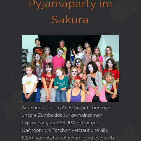
Pyjamaparty im
Gesund in Form
Sakura
Sauna- und Freizeitcenter
Aktiv für Ihre Gesundheit
Gesunde Ernährungsberatung
Am Samstag dem 21. Februar haben sich
unsere Zumbakids zur gemeinsamen
Pyjamaparty im SAKURA getroffen.
Nachdem die Taschen verstaut und alle
Eltern verabschiedet waren, ging es gleich