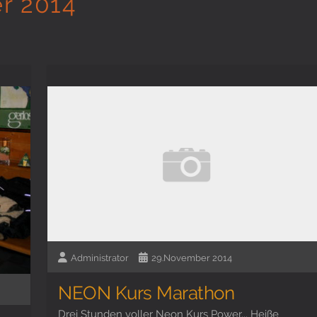
r 2014
Administrator
29.November 2014
NEON Kurs Marathon
Drei Stunden voller Neon Kurs Power... Heiße