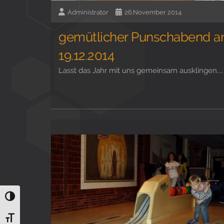
Administrator
26.November 2014
gemütlicher Punschabend 
19.12.2014
Lasst das Jahr mit uns gemeinsam ausklingen....
Umschalten auf hohe Kontraste
Schrift vergrößern