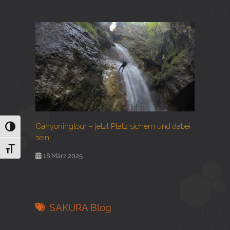
Canyoningtour – jetzt Platz sichern und dabei
Umschalten auf hohe Kontraste
sein
Schrift vergrößern
18.März 2025
SAKURA Blog