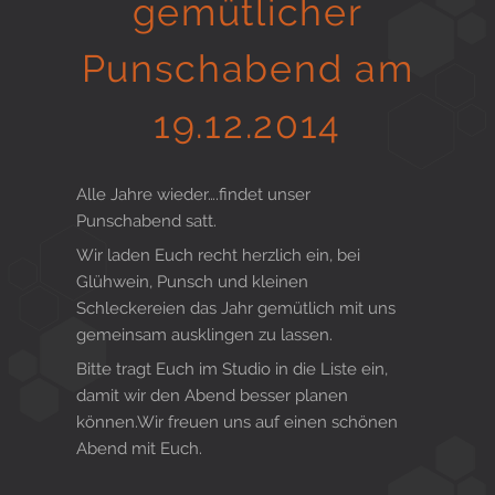
gemütlicher
Gesund in Form
Punschabend am
19.12.2014
Sauna- und Freizeitcenter
Alle Jahre wieder….findet unser
Punschabend satt.
Aktiv für Ihre Gesundheit
Wir laden Euch recht herzlich ein, bei
Glühwein, Punsch und kleinen
Schleckereien das Jahr gemütlich mit uns
Gesunde Ernährungsberatung
gemeinsam ausklingen zu lassen.
Bitte tragt Euch im Studio in die Liste ein,
damit wir den Abend besser planen
können.Wir freuen uns auf einen schönen
Abend mit Euch.