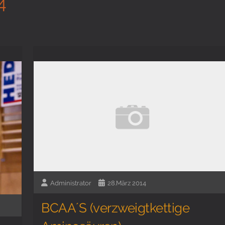
4
Administrator
28.März 2014
BCAA´S (verzweigtkettige