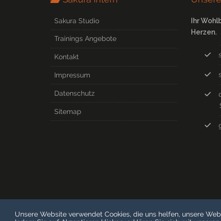
Sakura Studio
Ihr Wohl
Herzen.
Trainings Angebote
Kontakt
Impressum
Datenschutz
Sitemap
Unsere Website verwendet Cookies, die uns helfen, unsere Web
© COPYRIGHT 2026 SAKURA-FITNESS