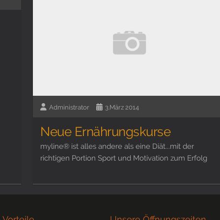
Administrator
3.März 2014
Neue Ernährungskurse
myline® ist alles andere als eine Diät...mit der
richtigen Portion Sport und Motivation zum Erfolg
 Vorteile
Unsere Öffnungszeiten