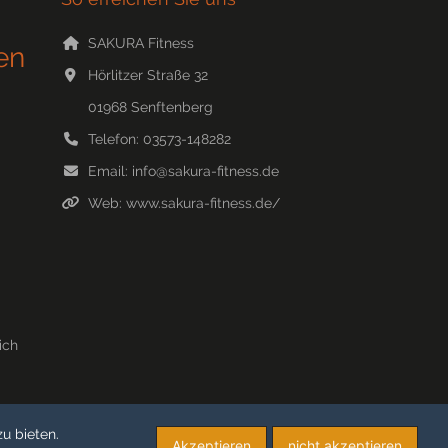
SAKURA Fitness
en
Hörlitzer Straße 32
01968
Senftenberg
Telefon:
03573-148282
Email:
info@sakura-fitness.de
Web:
www.sakura-fitness.de/
ich
u bieten.
Akzeptieren
nicht akzeptieren