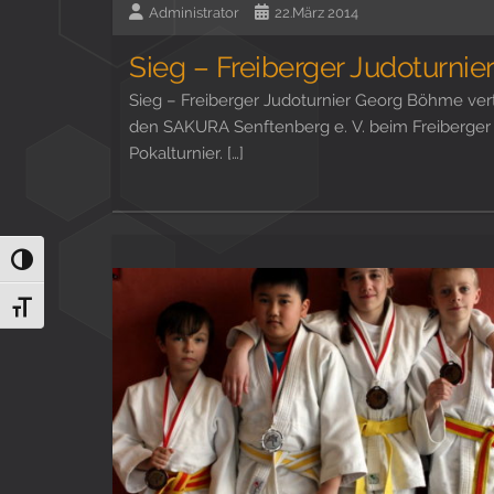
Administrator
22.März 2014
Sieg – Freiberger Judoturnie
Sieg – Freiberger Judoturnier Georg Böhme vert
den SAKURA Senftenberg e. V. beim Freiberger
Pokalturnier. […]
Umschalten auf hohe Kontraste
Schrift vergrößern