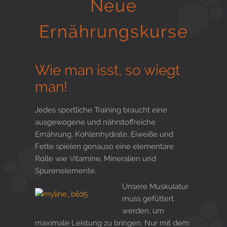
Neue
Gesund in Form
Ernährungskurse
Sauna- und Freizeitcenter
Wie man isst, so wiegt
man!
Aktiv für Ihre Gesundheit
Jedes sportliche Training braucht eine
ausgewogene und nährstoffreiche
Ernährung. Kohlenhydrate, Eiweiße und
Fette spielen genauso eine elementare
Gesunde Ernährungsberatung
Rolle wie Vitamine, Mineralien und
Spurenelemente.
Unsere Muskulatur
muss gefüttert
werden, um
maximale Leistung zu bringen. Nur mit dem