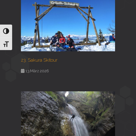
Umschalten auf hohe Kontraste
Schrift vergrößern
23. Sakura Skitour
13.März 2026