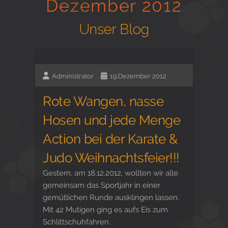
Dezember 2012
Gesund in Form
Unser Blog
Sauna- und Freizeitcenter
Administrator
19.Dezember 2012
Rote Wangen, nasse
Aktiv für Ihre Gesundheit
Hosen und jede Menge
Action bei der Karate &
Gesunde Ernährungsberatung
Judo Weihnachtsfeier!!!
Gestern, am 18.12.2012, wollten wir alle
gemeinsam das Sportjahr in einer
gemütlichen Runde ausklingen lassen.
Mit 42 Mutigen ging es aufs Eis zum
Schlittschuhfahren.