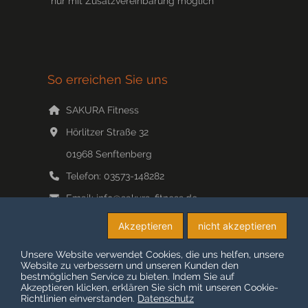
*nur mit Zusatzvereinbarung möglich
So erreichen Sie uns
SAKURA Fitness
Hörlitzer Straße 32
01968
Senftenberg
Telefon:
03573-148282
Email:
info@sakura-fitness.de
Web:
www.sakura-fitness.de/
Akzeptieren
nicht akzeptieren
Unsere Website verwendet Cookies, die uns helfen, unsere
Website zu verbessern und unseren Kunden den
bestmöglichen Service zu bieten. Indem Sie auf
© COPYRIGHT 2026 SAKURA-FITNESS
Akzeptieren klicken, erklären Sie sich mit unseren Cookie-
Richtlinien einverstanden.
Datenschutz