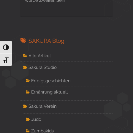
wurde Zweiter. Sein
SAKURA Blog
Umschalten auf hohe Kontraste
Alle Artikel
Schrift vergrößern
Sakura Studio
Erfolgsgeschichten
Ernährung aktuell
Sakura Verein
Judo
Zumbakids