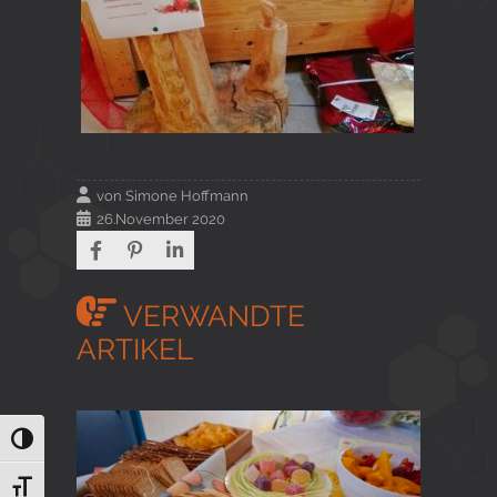
von
Simone Hoffmann
26.November 2020
VERWANDTE
ARTIKEL
Umschalten auf hohe Kontraste
Schrift vergrößern