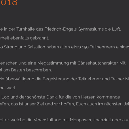
2018
e in der Turnhalle des Friedrich-Engels Gymnasiums die Luft.
rheit ebenfalls gebrannt.
 Strong und Salsation haben allen etwa 150 Teilnehmern einige
e Menschen und eine Megastimmung mit Gänsehautcharakter. Mit
l am Besten beschreiben.
ie überwältigend die Begeisterung der Teilnehmer und Trainer ist
ei wart.
ßte Lob und der schönste Dank, für die von Herzen kommende
fen, das ist unser Ziel und wir hoffen, Euch auch im nächsten Ja
lfer, welche die Veranstaltung mit Menpower, finanziell oder au