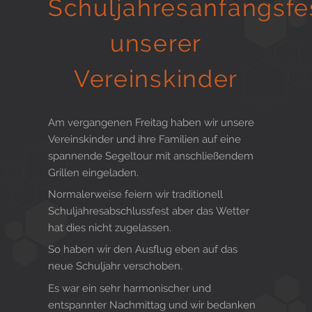
Schuljahresanfangsfe
Gesund in Form
unserer
Vereinskinder
Sauna- und Freizeitcenter
Am vergangenen Freitag haben wir unsere
Vereinskinder und ihre Familien auf eine
Aktiv für Ihre Gesundheit
spannende Segeltour mit anschließendem
Grillen eingeladen.
Normalerweise feiern wir traditionell
Gesunde Ernährungsberatung
Schuljahresabschlussfest aber das Wetter
hat dies nicht zugelassen.
So haben wir den Ausflug eben auf das
neue Schuljahr verschoben.
Es war ein sehr harmonischer und
entspannter Nachmittag und wir bedanken