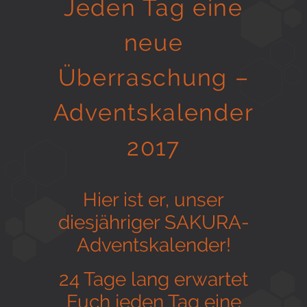
Jeden Tag eine
Gesund in Form
neue
Überraschung –
Sauna- und Freizeitcenter
Adventskalender
Aktiv für Ihre Gesundheit
2017
Hier ist er, unser
Gesunde Ernährungsberatung
diesjähriger SAKURA-
Adventskalender!
24 Tage lang erwartet
Euch jeden Tag eine