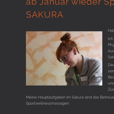
ab Januar wieder S
SAKURA
Hal
Ich
Phy
Aus
Sak
Die
son
Bew
und
Zus
Meine Hauptaufgaben im Sakura sind das Betreue
Sportwellnessmassagen.