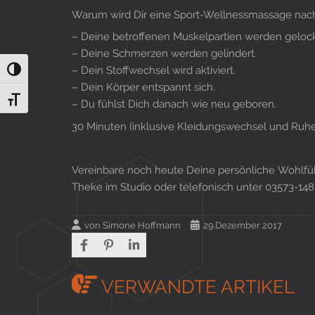
Warum wird Dir eine Sport-Wellnessmassage nac
– Deine betroffenen Muskelpartien werden gelock
– Deine Schmerzen werden gelindert.
– Dein Stoffwechsel wird aktiviert.
Umschalten auf hohe Kontraste
– Dein Körper entspannt sich.
Schrift vergrößern
– Du fühlst Dich danach wie neu geboren.
30 Minuten (inklusive Kleidungswechsel und Ruhe
Vereinbare noch heute Deine persönliche Wohlfüh
Theke im Studio oder telefonisch unter 03573-148
von
Simone Hoffmann
29.Dezember 2017
VERWANDTE ARTIKEL