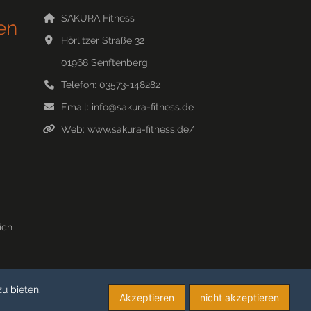
SAKURA Fitness
en
Hörlitzer Straße 32
01968
Senftenberg
Telefon:
03573-148282
Email:
info@sakura-fitness.de
Web:
www.sakura-fitness.de/
ich
u bieten.
Akzeptieren
nicht akzeptieren