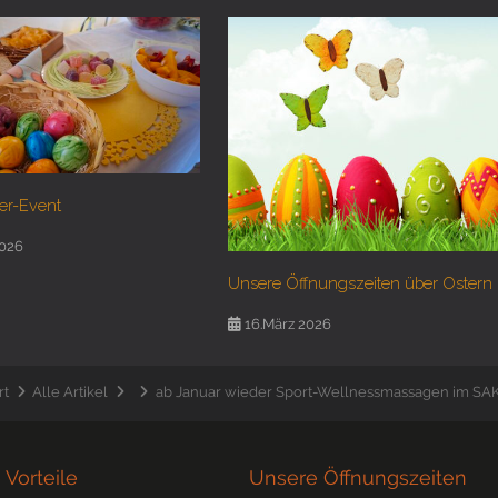
er-Event
2026
Unsere Öffnungszeiten über Ostern
16.März 2026
rt
Alle Artikel
ab Januar wieder Sport-Wellnessmassagen im S
 Vorteile
Unsere Öffnungszeiten