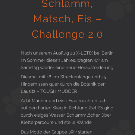
Schlamm,
Gesund in Form
Matsch, Eis –
Challenge 2.0
Sauna- und Freizeitcenter
Nach unserem Ausflug zu X-LETIX bei Berlin
im Sommer diesen Jahres, wagten wir am
Aktiv für Ihre Gesundheit
Samstag wieder eine neue Herausforderung.
Diesmal mit 18 km Streckenlänge und 25
Hindernissen quer durch die Botanik der
Gesunde Ernährungsberatung
Lausitz – TOUGH MUDDER
Acht Männer und eine Frau machten sich
auf den harten Weg in Richtung Ziel. Es ging
durch eisiges Wasser, Schlammlöcher, über
Kletterparcoure und steile Wände.
Das Motto der Gruppe „Wir starten