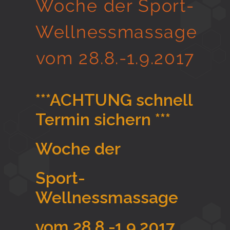
Woche der Sport-
Gesund in Form
Wellnessmassage
vom 28.8.-1.9.2017
Sauna- und Freizeitcenter
***ACHTUNG schnell
Aktiv für Ihre Gesundheit
Termin sichern ***
Woche der
Gesunde Ernährungsberatung
Sport-
Wellnessmassage
vom 28.8.-1.9.2017