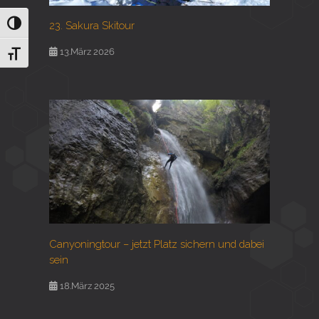
23. Sakura Skitour
Umschalten auf hohe Kontraste
13.März 2026
Schrift vergrößern
Canyoningtour – jetzt Platz sichern und dabei
sein
18.März 2025