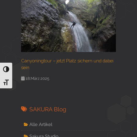
Canyoningtour – jetzt Platz sichern und dabei
sein
Umschalten auf hohe Kontraste
18.März 2025
Schrift vergrößern
SAKURA Blog
Alle Artikel
Sakura Studio