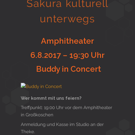
Sakura kulturell
Gesund in Form
unterwegs
Sauna- und Freizeitcenter
Amphitheater
6.8.2017 – 19:30 Uhr
Aktiv für Ihre Gesundheit
Buddy in Concert
Gesunde Ernährungsberatung
Wer kommt mit uns feiern?
Treffpunkt: 19:00 Uhr vor dem Amphitheater
in Großkoschen
Anmeldung und Kasse im Studio an der
Theke.