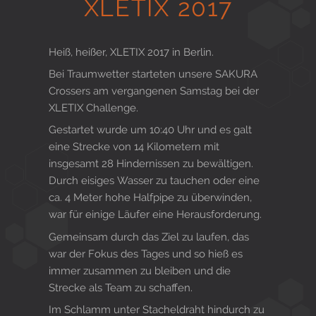
XLETIX 2017
Gesund in Form
Heiß, heißer, XLETIX 2017 in Berlin.
Bei Traumwetter starteten unsere SAKURA
Sauna- und Freizeitcenter
Crossers am vergangenen Samstag bei der
XLETIX Challenge.
Gestartet wurde um 10:40 Uhr und es galt
Aktiv für Ihre Gesundheit
eine Strecke von 14 Kilometern mit
insgesamt 28 Hindernissen zu bewältigen.
Durch eisiges Wasser zu tauchen oder eine
ca. 4 Meter hohe Halfpipe zu überwinden,
Gesunde Ernährungsberatung
war für einige Läufer eine Herausforderung.
Gemeinsam durch das Ziel zu laufen, das
war der Fokus des Tages und so hieß es
immer zusammen zu bleiben und die
Strecke als Team zu schaffen.
Im Schlamm unter Stacheldraht hindurch zu