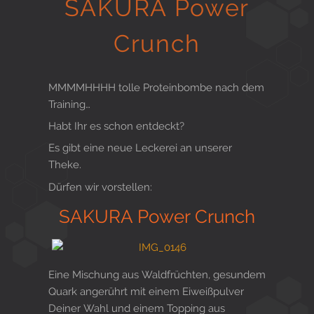
SAKURA Power
Gesund in Form
Crunch
Sauna- und Freizeitcenter
MMMMHHHH tolle Proteinbombe nach dem
Training…
Habt Ihr es schon entdeckt?
Aktiv für Ihre Gesundheit
Es gibt eine neue Leckerei an unserer
Theke.
Dürfen wir vorstellen:
Gesunde Ernährungsberatung
SAKURA Power Crunch
Eine Mischung aus Waldfrüchten, gesundem
Quark angerührt mit einem Eiweißpulver
Deiner Wahl und einem Topping aus