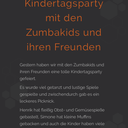
Kindertagsparty
Gesund in Form
mit den
Zumbakids und
Sauna- und Freizeitcenter
ihren Freunden
Aktiv für Ihre Gesundheit
Gestern haben wir mit den Zumbakids und
ihren Freunden eine tolle Kindertagsparty
gefeiert.
Gesunde Ernährungsberatung
Es wurde viel getanzt und lustige Spiele
gespielte und zwischendurch gab es ein
leckeres Picknick.
Henrik hat fleißig Obst- und Gemüsespieße
gebastelt, Simone hat kleine Muffins
gebacken und auch die Kinder haben viele