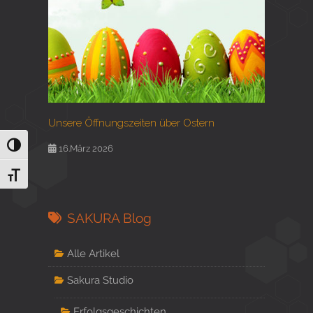
Unsere Öffnungszeiten über Ostern
Umschalten auf hohe Kontraste
16.März 2026
Schrift vergrößern
SAKURA Blog
Alle Artikel
Sakura Studio
Erfolgsgeschichten