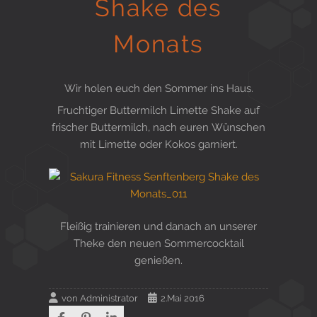
Shake des
Gesund in Form
Monats
Sauna- und Freizeitcenter
Wir holen euch den Sommer ins Haus.
Fruchtiger Buttermilch Limette Shake auf
frischer Buttermilch, nach euren Wünschen
Aktiv für Ihre Gesundheit
mit Limette oder Kokos garniert.
Gesunde Ernährungsberatung
Fleißig trainieren und danach an unserer
Theke den neuen Sommercocktail
genießen.
von
Administrator
2.Mai 2016