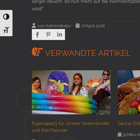
länger dauern, da nun mehr auf die Nährwerttabel
wird!“
Umschalten auf hohe Kontraste
von
Administrator
27.April 2016
Schrift vergrößern
VERWANDTE ARTIKEL
Pyjamaparty für unsere Vereinskinder
Sauna Ost
und ihre Freunde
31.März 