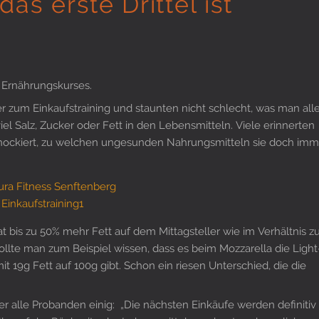
as erste Drittel ist
e Ernährungskurses.
r zum Einkaufstraining und staunten nicht schlecht, was man all
el Salz, Zucker oder Fett in den Lebensmitteln. Viele erinnerten
schockiert, zu welchen ungesunden Nahrungsmitteln sie doch imm
at bis zu 50% mehr Fett auf dem Mittagsteller wie im Verhältnis z
ollte man zum Beispiel wissen, dass es beim Mozzarella die Light
it 19g Fett auf 100g gibt. Schon ein riesen Unterschied, die die
r alle Probanden einig: „Die nächsten Einkäufe werden definitiv