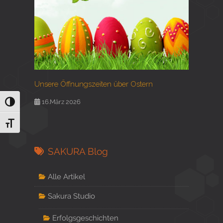
Unsere Öffnungszeiten über Ostern
16.März 2026
Umschalten auf hohe Kontraste
Schrift vergrößern
SAKURA Blog
Alle Artikel
Sakura Studio
Erfolgsgeschichten