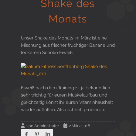
Shake des
Gesund in Form
Monats
Sauna- und Freizeitcenter
Unser Shake des Monats im März ist eine
Mischung aus frischer fruchtiger Banane und
leckerem Schoko Eiweiß.
Aktiv für Ihre Gesundheit
Eiweiß nach dem Training ist ja bekanntlich
Gesunde Ernährungsberatung
sehr wichtig für euren Muskelaufbau und
gleichzeitig könnt ihr euren Vitaminhaushalt
wieder auffüllen. Also schnell probieren…
von
Administrator
2.März 2016