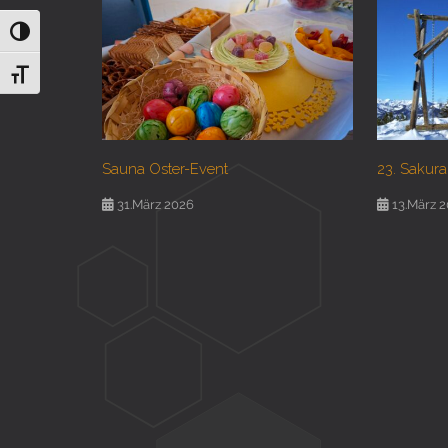
Umschalten auf hohe Kontraste
Schrift vergrößern
Sauna Oster-Event
23. Sakura
31.März 2026
13.März 