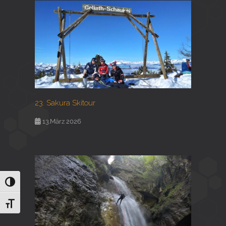
23. Sakura Skitour
13.März 2026
Umschalten auf hohe Kontraste
Schrift vergrößern