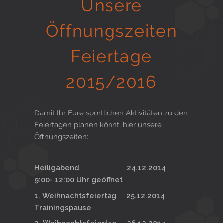
Unsere
Gesund in Form
Öffnungszeiten
Feiertage
Sauna- und Freizeitcenter
2015/2016
Aktiv für Ihre Gesundheit
Damit Ihr Eure sportlichen Aktivitäten zu den
Feiertagen planen könnt, hier unsere
Öffnungszeiten:
Gesunde Ernährungsberatung
Heiligabend 24.12.2014
9:00- 12:00 Uhr geöffnet
1. Weihnachtsfeiertag 25.12.2014
Trainingspause
2. Weihnachtsfeiertag 26.12.2014