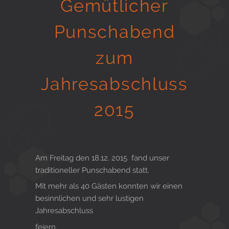
Gemütlicher
Gesund in Form
Punschabend
zum
Sauna- und Freizeitcenter
Jahresabschluss
Aktiv für Ihre Gesundheit
2015
Gesunde Ernährungsberatung
Am Freitag den 18.12. 2015 fand unser
traditioneller Punschabend statt.
Mit mehr als 40 Gästen konnten wir einen
besinnlichen und sehr lustigen
Jahresabschluss
feiern.