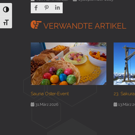
Umschalten auf hohe Kontraste
Schrift vergrößern
VERWANDTE ARTIKEL
Sauna Oster-Event
23. Sakura
31.März 2026
13.März 