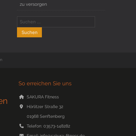
zu versorgen
en
So erreichen Sie uns
SAKURA Fitness
en
Hörlitzer Straße 32
01968
Senftenberg
Telefon:
03573-148282
Email:
info@sakura-fitness.de