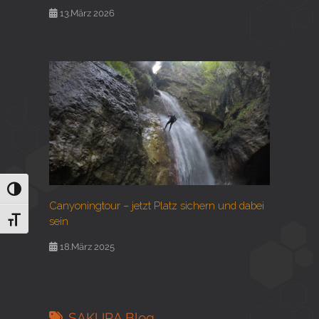
13.März 2026
Umschalten auf hohe Kontraste
Canyoningtour – jetzt Platz sichern und dabei
sein
Schrift vergrößern
18.März 2025
SAKURA Blog