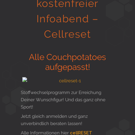
kostenfreier
Gesund in Form
Infoabend –
Cellreset
Sauna- und Freizeitcenter
Alle Couchpotatoes
Aktiv für Ihre Gesundheit
aufgepasst!
Gesunde Ernährungsberatung
Stoffwechselprogramm zur Erreichung
Deiner Wunschfigur! Und das ganz ohne
Sport!
Jetzt gleich anmelden und ganz
unverbindlich beraten lassen!
Alle Informationen hier
cellRESET