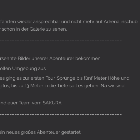
Gefährten wieder ansprechbar und nicht mehr auf Adrenalinschub
r schon in der Galerie zu sehen.
_________________________________________________
ersehnte Bilder unserer Abenteurer bekommen.
 tollen Umgebung aus.
s ging es zur ersten Tour. Sprünge bis fünf Meter Höhe und
os, bis zu 13 Meter in die Tiefe soll es gehen. Na wir sind
Abend euer Team vom SAKURA
_________________________________________________
in neues großes Abenteuer gestartet.