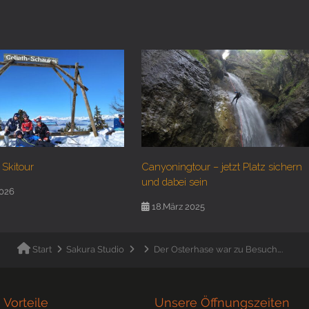
 Skitour
Canyoningtour – jetzt Platz sichern
und dabei sein
2026
18.März 2025
Start
Sakura Studio
Der Osterhase war zu Besuch….
 Vorteile
Unsere Öffnungszeiten