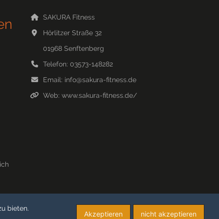
SAKURA Fitness
en
Hörlitzer Straße 32
01968
Senftenberg
Telefon:
03573-148282
Email:
info@sakura-fitness.de
Web:
www.sakura-fitness.de/
ich
u bieten.
Akzeptieren
nicht akzeptieren