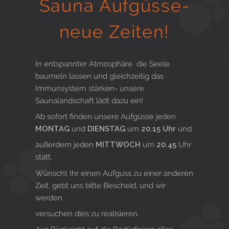
Sauna Aufgüsse-
Gesund in Form
neue Zeiten!
Sauna- und Freizeitcenter
In entspannter Atmosphäre die Seele
baumeln lassen und gleichzeitig das
Immunsystem stärken- unsere
Saunalandschaft lädt dazu ein!
Aktiv für Ihre Gesundheit
Ab sofort finden unsere Aufgüsse jeden
MONTAG
und
DIENSTAG
um
20.15 Uhr
und
außerdem jeden
MITTWOCH
um
20.45
Uhr
Gesunde Ernährungsberatung
statt.
Wünscht Ihr einen Aufguss zu einer anderen
Zeit, gebt uns bitte Bescheid, und wir
werden
versuchen dies zu realisieren.