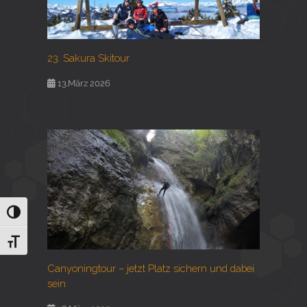
23. Sakura Skitour
13.März 2026
Umschalten auf hohe Kontraste
Schrift vergrößern
Canyoningtour – jetzt Platz sichern und dabei
sein