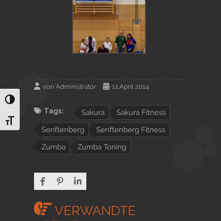
von
Administrator
12.April 2014
Umschalten auf hohe Kontraste
Tags:
Sakura
Sakura Fitness
Schrift vergrößern
Senftenberg
Senftenberg Fitness
Zumba
Zumba Toning
VERWANDTE