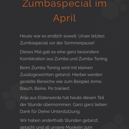
Zumbaspecial im
Gesund in Form
April
Sauna- und Freizeitcenter
Heute war es endlich soweit. Unser letztes
Zumbaspecial vor der Sommerpause!
Dieses Mal gab es eine ganz besondere
Aktiv für Ihre Gesundheit
Kombination aus Zumba und Zumba Toning.
Beim Zumba Toning wird mit kleinen
Zusatzgewichten getanzt. Hierbei werden
gezielte Bereiche wie zum Beispiel Arme,
Gesunde Ernährungsberatung
Bauch, Beine, Po trainiert.
Anja aus Elsterwerda hat heute diesen Teil
der Stunde übernommen. Ganz ganz lieben
Dank für Deine Unterstützung.
Wir haben anderthalb Stunden getanzt,
gelacht und all unsere Muskeln zum