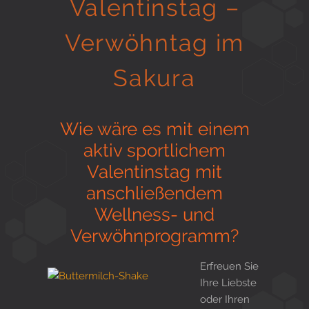
Valentinstag –
Gesund in Form
Verwöhntag im
Sakura
Sauna- und Freizeitcenter
Wie wäre es mit einem
Aktiv für Ihre Gesundheit
aktiv sportlichem
Valentinstag mit
anschließendem
Gesunde Ernährungsberatung
Wellness- und
Verwöhnprogramm?
Erfreuen Sie
Ihre Liebste
oder Ihren