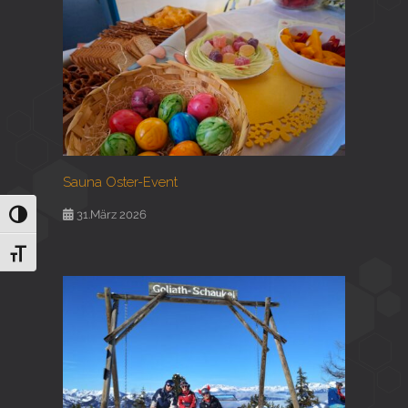
Sauna Oster-Event
31.März 2026
Umschalten auf hohe Kontraste
Schrift vergrößern