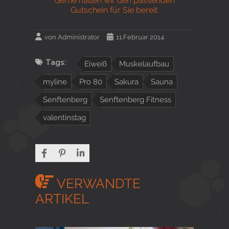
Gerne halten wir den passenden
Gutschein für Sie bereit.
von
Administrator
11.Februar 2014
Tags:
Eiweiß
Muskelaufbau
myline
Pro 80
Sakura
Sauna
Senftenberg
Senftenberg Fitness
valentinstag
VERWANDTE
ARTIKEL