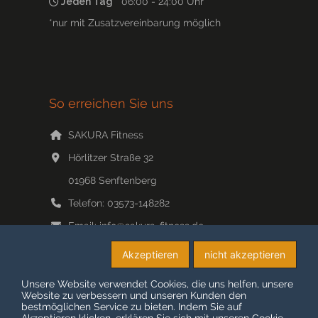
Jeden Tag
06:00 - 24:00 Uhr
*nur mit Zusatzvereinbarung möglich
So erreichen Sie uns
SAKURA Fitness
Hörlitzer Straße 32
01968
Senftenberg
Telefon:
03573-148282
Email:
info@sakura-fitness.de
Web:
www.sakura-fitness.de/
Akzeptieren
nicht akzeptieren
Unsere Website verwendet Cookies, die uns helfen, unsere
Website zu verbessern und unseren Kunden den
bestmöglichen Service zu bieten. Indem Sie auf
© COPYRIGHT 2026 SAKURA-FITNESS