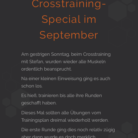
Crosstraining-
Gesund in Form
Special im
September
Sauna- und Freizeitcenter
Am gestrigen Sonntag, beim Crosstraining
mit Stefan, wurden wieder alle Muskeln
Aktiv für Ihre Gesundheit
ordentlich beansprucht.
Na einer kleinen Einweisung ging es auch
schon los.
Gesunde Ernährungsberatung
Es hieß, trainieren bis alle ihre Runden
geschafft haben.
Dieses Mal sollten alle Übungen vom
Trainingsplan dreimal wiederholt werden.
Die erste Runde ging dies noch relativ zügig
aber dann wurde es doch merklich