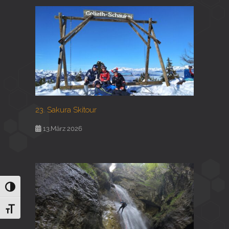
23. Sakura Skitour
13.März 2026
Umschalten auf hohe Kontraste
Schrift vergrößern