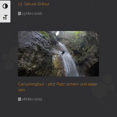
23. Sakura Skitour
Umschalten auf hohe Kontraste
13.März 2026
Schrift vergrößern
Canyoningtour – jetzt Platz sichern und dabei
sein
18.März 2025