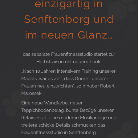
einzigartig in
Gesund in Form
Senftenberg und
im neuen Glanz…
Sauna- und Freizeitcenter
das separate Frauenfitnessstudio startet zur
Herbstsaison mit neuem Look!
Aktiv für Ihre Gesundheit
„Nach 10 Jahren intensivem Training unserer
Mädels, war es Zeit, dass Domizil unserer
Frauen neu einzurichten“, so Inhaber Robert
Gesunde Ernährungsberatung
Marossek.
Eine neue Wandfarbe, neuer
Teppichbodenbelag, bunte Bezüge unserer
Relaxsessel, eine moderne Musikanlage und
weitere schicke Details schmücken das
Frauenfitnessstudio in Senftenberg.