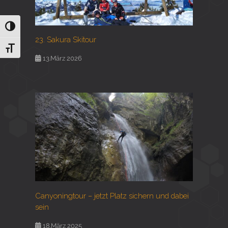
Umschalten auf hohe Kontraste
23. Sakura Skitour
Schrift vergrößern
13.März 2026
Canyoningtour – jetzt Platz sichern und dabei
sein
18.März 2025