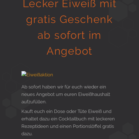
Lecker Eiweiß mit
Gesund in Form
gratis Geschenk
ab sofort im
Sauna- und Freizeitcenter
Angebot
Aktiv für Ihre Gesundheit
Ab sofort haben wir für euch wieder ein
Gesunde Ernährungsberatung
neues Angebot um euren Eiweißhaushalt
aufzufüllen.
Kauft euch ein Dose oder Tüte Eiweiß und
erhaltet dazu ein Cocktailbuch mit leckeren
Rezeptideen und einen Portionslöffel gratis
dazu.