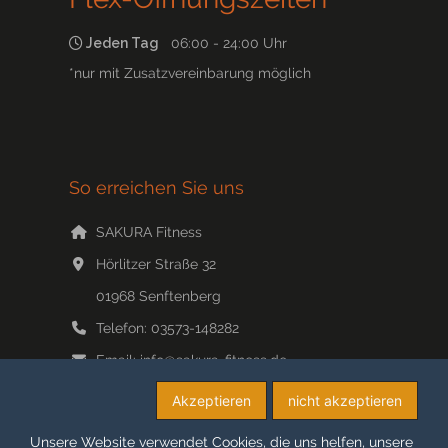
Jeden Tag
06:00 - 24:00 Uhr
*nur mit Zusatzvereinbarung möglich
So erreichen Sie uns
SAKURA Fitness
Hörlitzer Straße 32
01968
Senftenberg
Telefon:
03573-148282
Email:
info@sakura-fitness.de
Web:
www.sakura-fitness.de/
Akzeptieren
nicht akzeptieren
Unsere Website verwendet Cookies, die uns helfen, unsere