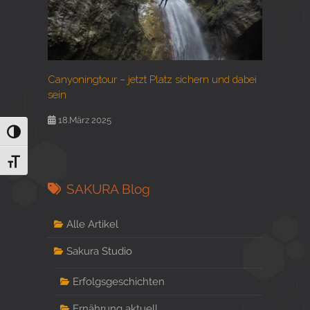
Canyoningtour – jetzt Platz sichern und dabei
sein
18.März 2025
Umschalten auf hohe Kontraste
Schrift vergrößern
SAKURA Blog
Alle Artikel
Sakura Studio
Erfolgsgeschichten
Ernährung aktuell