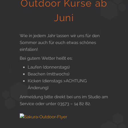
Outdoor Kurse ab
Gesund in Form
Juni
Sauna- und Freizeitcenter
Wie in jedem Jahr lassen wir uns für den
Sommer auch für euch etwas schönes
einfallen!
Aktiv für Ihre Gesundheit
Bei gutem Wetter heißt es:
Laufen (donnerstags)
Beachen (mittwochs)
Kicken (dienstags >ACHTUNG
Gesunde Ernährungsberatung
Änderung)
Anmeldung bitte direkt bei uns im Studio am
Service oder unter 03573 – 14 82 82.