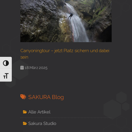
Canyoningtour – jetzt Platz sichern und dabei
sein
Umschalten auf hohe Kontraste
18.März 2025
Schrift vergrößern
SAKURA Blog
Alle Artikel
Sakura Studio