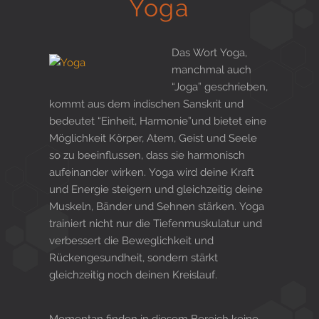
Yoga
Gesund in Form
Das Wort Yoga,
manchmal auch
Sauna- und Freizeitcenter
“Joga” geschrieben,
kommt aus dem indischen Sanskrit und
bedeutet “Einheit, Harmonie”und bietet eine
Möglichkeit Körper, Atem, Geist und Seele
Aktiv für Ihre Gesundheit
so zu beeinflussen, dass sie harmonisch
aufeinander wirken. Yoga wird deine Kraft
und Energie steigern und gleichzeitig deine
Muskeln, Bänder und Sehnen stärken. Yoga
Gesunde Ernährungsberatung
trainiert nicht nur die Tiefenmuskulatur und
verbessert die Beweglichkeit und
Rückengesundheit, sondern stärkt
gleichzeitig noch deinen Kreislauf.
Momentan finden in diesem Bereich keine