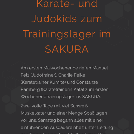
Karate- und
Gesund in Form
Judokids zum
Trainingslager im
Sauna- und Freizeitcenter
SAKURA
Aktiv für Ihre Gesundheit
Am ersten Maiwochenende riefen Manuel
Pelz (Judotrainer), Charlie Feike
(Karatetrainer Kumite) und Constanze
Gesunde Ernährungsberatung
Ramberg (Karatetrainerin Kata) zum ersten
Wochenendtrainingslager ins SAKURA.
Zwei volle Tage mit viel Schweiß,
Muskelkater und einer Menge Spaß lagen
vor uns. Samstag begann alles mit einer
einführenden Ausdauereinheit unter Leitung