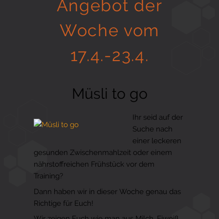
Angebot der
Gesund in Form
Woche vom
17.4.-23.4.
Sauna- und Freizeitcenter
Müsli to go
Aktiv für Ihre Gesundheit
Ihr seid auf der
Suche nach
einer leckeren
Gesunde Ernährungsberatung
gesunden Zwischenmahlzeit oder einem
nährstoffreichen Frühstück vor dem
Training?
Dann haben wir in dieser Woche genau das
Richtige für Euch!
Wir zeigen Euch wie man aus Milch, Eiweiß,