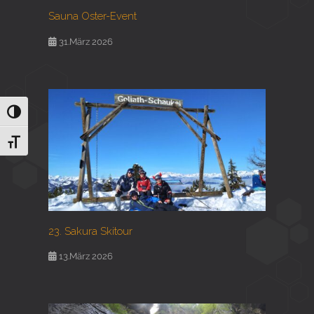
Sauna Oster-Event
31.März 2026
Umschalten auf hohe Kontraste
Schrift vergrößern
23. Sakura Skitour
13.März 2026