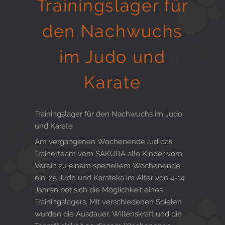
Trainingslager für
Gesund in Form
den Nachwuchs
im Judo und
Sauna- und Freizeitcenter
Karate
Aktiv für Ihre Gesundheit
Trainingslager für den Nachwuchs im Judo
und Karate
Am vergangenen Wochenende lud das
Gesunde Ernährungsberatung
Trainerteam vom SAKURA alle Kinder vom
Verein zu einem speziellem Wochenende
ein. 25 Judo und Karateka im Alter von 4-14
Jahren bot sich die Möglichkeit eines
Trainingslagers. Mit verschiedenen Spielen
wurden die Ausdauer, Willenskraft und die