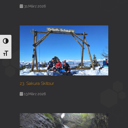
31.März 2026
Umschalten auf hohe Kontraste
Schrift vergrößern
23. Sakura Skitour
13.März 2026