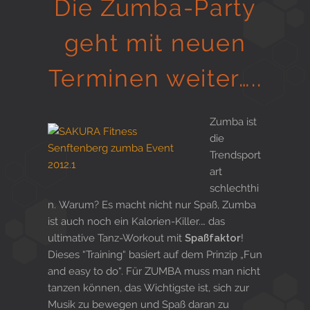
Die Zumba-Party
Gesund in Form
geht mit neuen
Terminen weiter…..
Sauna- und Freizeitcenter
Zumba ist
die
Aktiv für Ihre Gesundheit
Trendsport
art
schlechthi
Gesunde Ernährungsberatung
n. Warum? Es macht nicht nur Spaß, Zumba
ist auch noch ein Kalorien-Killer.… das
ultimative Tanz-Workout mit
Spaßfaktor
!
Dieses “Training“ basiert auf dem Prinzip „Fun
and easy to do“. Für ZUMBA muss man nicht
tanzen können, das Wichtigste ist, sich zur
Musik zu bewegen und Spaß daran zu