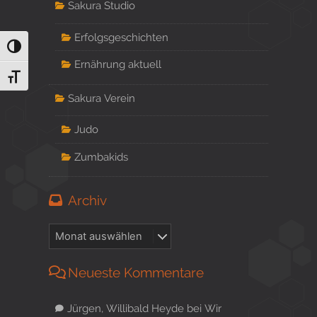
Sakura Studio
Erfolgsgeschichten
Umschalten auf hohe Kontraste
Ernährung aktuell
Schrift vergrößern
Sakura Verein
Judo
Zumbakids
Archiv
Neueste Kommentare
Jürgen, Willibald Heyde
bei
Wir