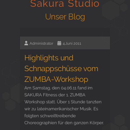
Sakura Studio
Gesund in Form
Unser Blog
Sauna- und Freizeitcenter
Administrator
4.Juni 2011
Highlights und
Aktiv für Ihre Gesundheit
Schnappschüsse vom
ZUMBA-Workshop
Gesunde Ernährungsberatung
Am Samstag, den 04.06.11 fand im
SAKURA Fitness der 1. ZUMBA
Workshop statt. Über 1 Stunde tanzten
wir zu lateinamerikanischer Musik. Es
folgten schweißtreibende
Choreographien für den ganzen Körper.