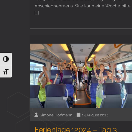
Abschiednehmens. Wie kann eine Woche bitte 
[…]
Umschalten auf hohe Kontraste
Schrift vergrößern
Simone Hoffmann
14.August 2024
Ferienlager 2024 – Tag 3