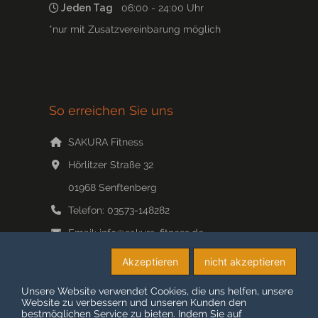
Jeden Tag
06:00 - 24:00 Uhr
*nur mit Zusatzvereinbarung möglich
So erreichen Sie uns
SAKURA Fitness
Hörlitzer Straße 32
01968
Senftenberg
Telefon:
03573-148282
Email:
info@sakura-fitness.de
Web:
www.sakura-fitness.de/
Akzeptieren
nicht akzeptieren
Unsere Website verwendet Cookies, die uns helfen, unsere
Website zu verbessern und unseren Kunden den
bestmöglichen Service zu bieten. Indem Sie auf