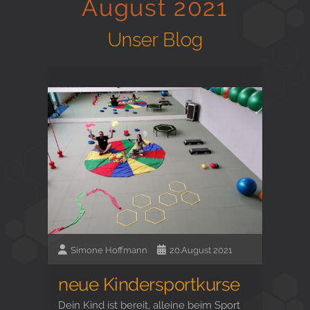
August 2021
Gesund in Form
Unser Blog
Sauna- und Freizeitcenter
Aktiv für Ihre Gesundheit
Gesunde Ernährungsberatung
Simone Hoffmann
20.August 2021
neue Kindersportkurse
Dein Kind ist bereit, alleine beim Sport