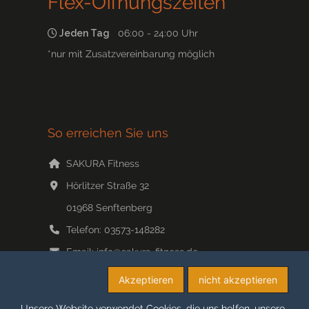
Flex-Öffnungszeiten*
Jeden Tag
06:00 - 24:00 Uhr
*nur mit Zusatzvereinbarung möglich
So erreichen Sie uns
SAKURA Fitness
Hörlitzer Straße 32
01968
Senftenberg
Telefon:
03573-148282
Email:
info@sakura-fitness.de
Web:
www.sakura-fitness.de/
Akzeptieren
nicht akzeptieren
Unsere Website verwendet Cookies, die uns helfen, unsere